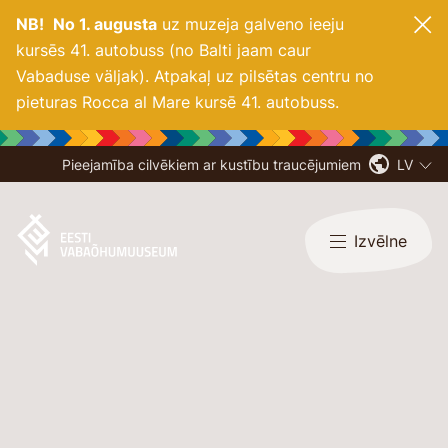
NB!
No 1. augusta
uz muzeja galveno ieeju
kursēs 41. autobuss (no Balti jaam caur
Vabaduse väljak). Atpakaļ uz pilsētas centru no
pieturas Rocca al Mare kursē 41. autobuss.
Pieejamība cilvēkiem ar kustību traucējumiem
LV
Izvēlne