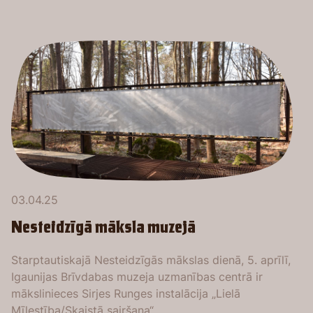
03.04.25
Nesteidzīgā māksla muzejā
Starptautiskajā Nesteidzīgās mākslas dienā, 5. aprīlī,
Igaunijas Brīvdabas muzeja uzmanības centrā ir
mākslinieces Sirjes Runges instalācija „Lielā
Mīlestība/Skaistā sairšana“.