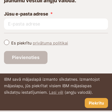
jaunumu vēstuli angļu valodā.
Jūsu e-pasta adrese
Es piekrītu
privātuma politikai
Pievienoties
IBM savā mājaslapā izmanto sīkdatnes. Izmantojot
mājaslapu, jūs piekrītat visiem IBM mājaslapas
sīkdatņu iestatījumiem.
Lasi vēl
(angļu valodā).
Piekrītu