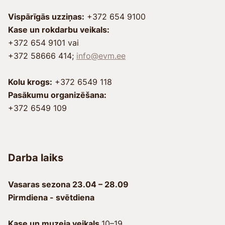
Vispārīgās uzziņas:
+372 654 9100
Kase un rokdarbu veikals:
+372 654 9101 vai
+372 58666 414;
info@evm.ee
Kolu krogs:
+372 6549 118
Pasākumu organizēšana:
+372 6549 109
Darba laiks
Vasaras sezona
23.04 – 28.09
Pirmdiena - svētdiena
Kase un muzeja veikals 
10–19