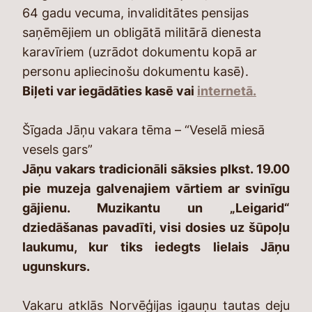
64 gadu vecuma, invaliditātes pensijas
saņēmējiem un obligātā militārā dienesta
karavīriem (uzrādot dokumentu kopā ar
personu apliecinošu dokumentu kasē).
Biļeti var iegādāties kasē vai
internetā.
Šīgada Jāņu vakara tēma – “Veselā miesā
vesels gars”
Jāņu vakars tradicionāli sāksies plkst. 19.00
pie muzeja galvenajiem vārtiem ar svinīgu
gājienu. Muzikantu un „Leigarid“
dziedāšanas pavadīti, visi dosies uz šūpoļu
laukumu, kur tiks iedegts lielais Jāņu
ugunskurs.
Vakaru atklās Norvēģijas igauņu tautas deju