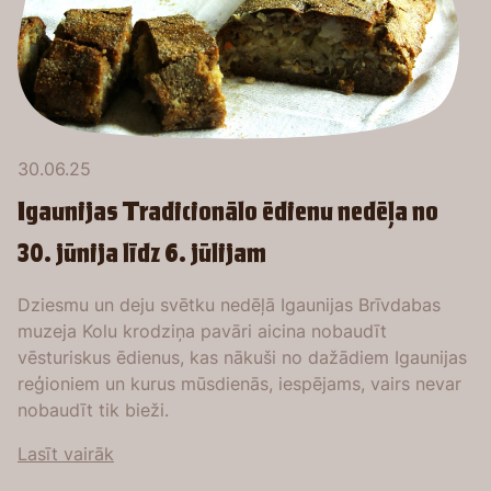
30.06.25
Igaunijas Tradicionālo ēdienu nedēļa no
30. jūnija līdz 6. jūlijam
Dziesmu un deju svētku nedēļā Igaunijas Brīvdabas
muzeja Kolu krodziņa pavāri aicina nobaudīt
vēsturiskus ēdienus, kas nākuši no dažādiem Igaunijas
reģioniem un kurus mūsdienās, iespējams, vairs nevar
nobaudīt tik bieži.
Lasīt vairāk