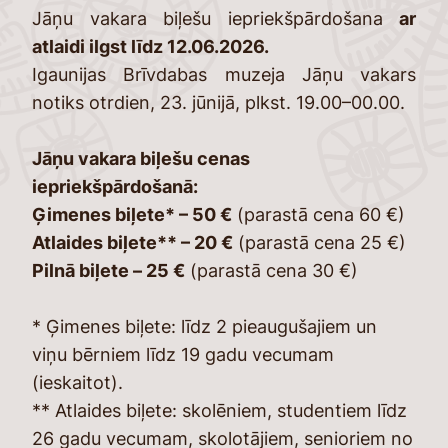
Jāņu vakara biļešu iepriekšpārdošana
ar
atlaidi ilgst līdz 12.06.2026.
Igaunijas Brīvdabas muzeja Jāņu vakars
notiks otrdien, 23. jūnijā, plkst. 19.00–00.00.
Jāņu vakara biļešu cenas
iepriekšpārdošanā:
Ģimenes biļete* – 50 €
(parastā cena 60 €)
Atlaides biļete** – 20 €
(parastā cena 25 €)
Pilnā biļete – 25 €
(parastā cena 30 €)
* Ģimenes biļete: līdz 2 pieaugušajiem un
viņu bērniem līdz 19 gadu vecumam
(ieskaitot).
** Atlaides biļete: skolēniem, studentiem līdz
26 gadu vecumam, skolotājiem, senioriem no