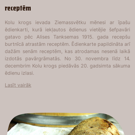
receptēm
Kolu krogs ievada Ziemassvētku mēnesi ar īpašu
ēdienkarti, kurā iekļautos ēdienus vietējie šefpavāri
gatavo pēc Alises Tanksemas 1915. gada recepšu
burtnīcā atrastām receptēm. Ēdienkarte papildināta arī
dažām senām receptēm, kas atrodamas nesenā laikā
izdotās pavārgrāmatās. No 30. novembra līdz 14.
decembrim Kolu krogs piedāvās 20. gadsimta sākuma
ēdienu izlasi.
Lasīt vairāk