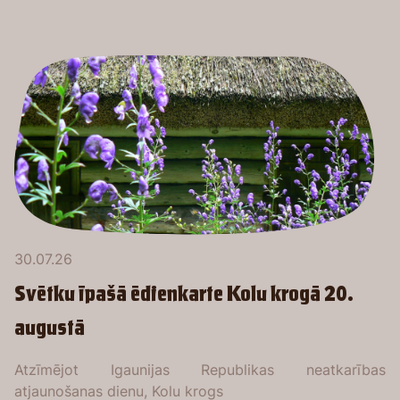
30.07.26
Svētku īpašā ēdienkarte Kolu krogā 20.
augustā
Atzīmējot Igaunijas Republikas neatkarības
atjaunošanas dienu, Kolu krogs